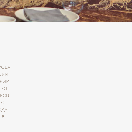
ЛОВА
ВОИМ
ОРЫМ
 ОТ
АРОВ
ГО
ЮДУ
 В