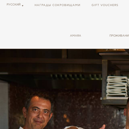
РУССКИЙ
НАГРАДЫ СОКРОВИЩАМИ
GIFT VOUCHERS
AMARA
ПРОЖИВАНИ
ОБЩАЯ ИНФОРМАЦИЯ
НОМЕРА
ПОЛЕЗНЫЕ ССЫЛКИ
КОТТЕДЖ
ВАКАНСИИ
ЛЮКСЫ
BLOG
СОЦИАЛЬНАЯ ОТВЕТСТВЕННОСТЬ
FORBES SHARECARE