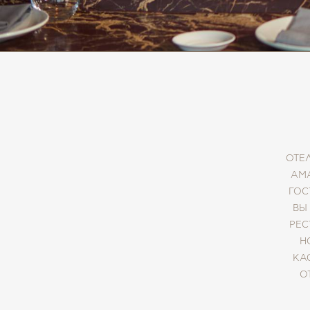
ОТЕ
AMA
ГОС
ВЫ
РЕС
Н
КА
О