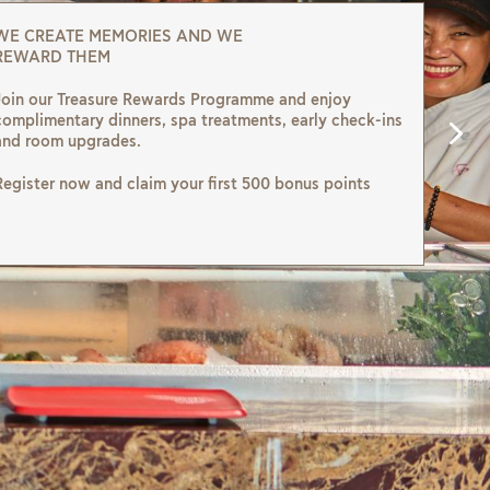
WE CREATE MEMORIES AND WE
WE CREATE MEMORIES AND WE
REWARD THEM
REWARD THEM
Join our Treasure Rewards Programme and enjoy
Join our Treasure Rewards Programme and enjoy
complimentary dinners, spa treatments, early check-ins
complimentary dinners, spa treatments, early check-ins
and room upgrades.
and room upgrades.
Register now and claim your first 500 bonus points
Register now and claim your first 500 bonus points