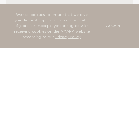
We use cookies to ensure that we give
you the best experience on our website .
If you click "Accept" you are agree with
ACCEPT
receiving cookies on the AMARA website
according to our
Privacy Policy.
ДРУГИЕ НОМЕРА И ЛЮКСЫ