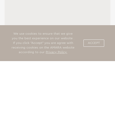
We use cookies to ensure that we give
you the best experience on our website .
If you click "Accept" you are agree with
ACCEPT
receiving cookies on the AMARA website
according to our
Privacy Policy.
Подписаться